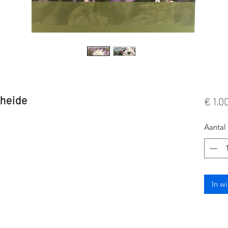
 heide
€ 1,0
Aantal
In w