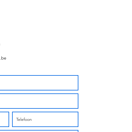
g
.be