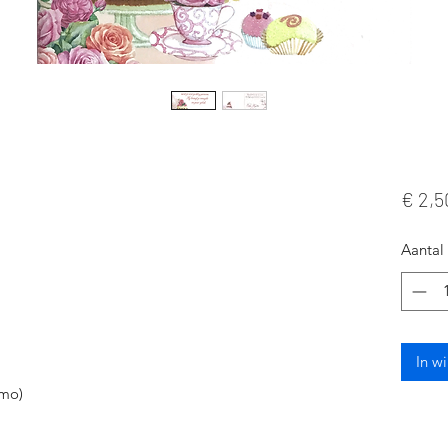
€ 2,5
 
Aantal
In w
omo)