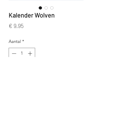
Kalender Wolven
Prijs
€ 9,95
Aantal
*
In winkelwagen
16 Maanden kalender (start: september
2020)
©2020 door Wenskaarten Pascale.