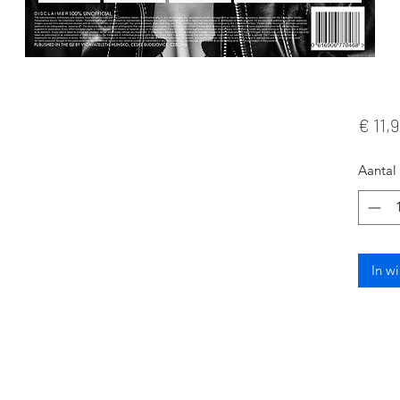
€ 11,
Aantal
In w