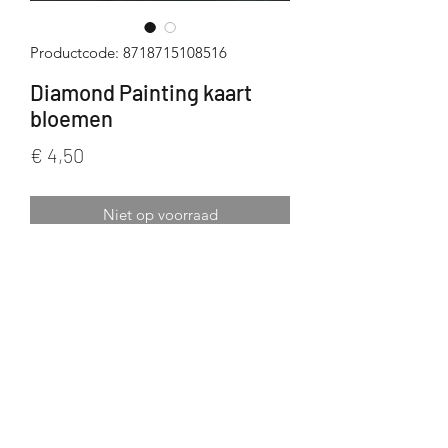
Productcode: 8718715108516
Diamond Painting kaart
bloemen
Prijs
€ 4,50
Niet op voorraad
Een kaart met Diamond Painting
Inclusief alle toebehoren
Met enveloppe
Ronde steentjes
Afmetingen: 10cm x 15cm