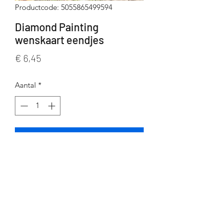
Productcode: 5055865499594
Diamond Painting
wenskaart eendjes
Prijs
€ 6,45
Aantal
*
In winkelwagen
Diamond Painting wenskaart eendjes
Afmeting: 18x18 cm
Ronde steentjes
Inclusief alle toebehoren
Crystal Art