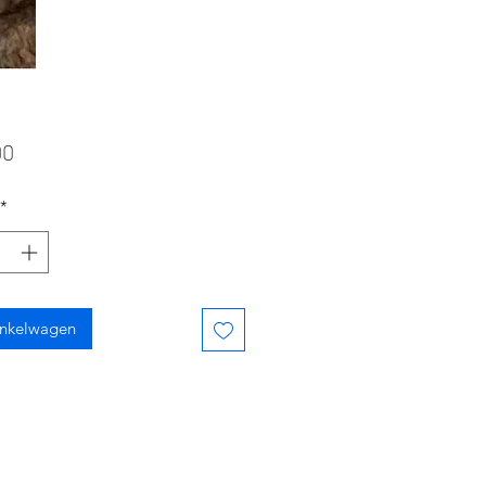
Prijs
00
*
inkelwagen