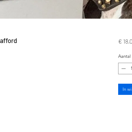
afford
€ 18,
Aantal
In w