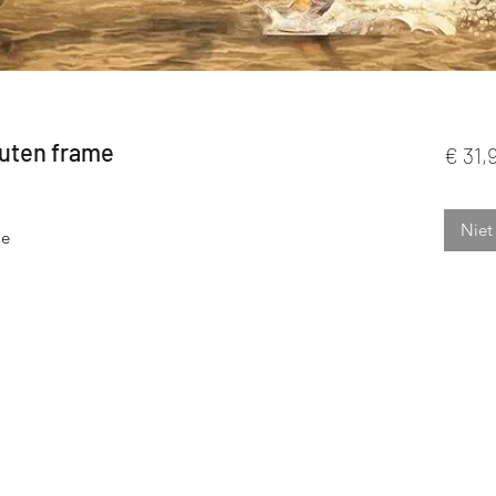
outen frame
€ 31,
Niet
me