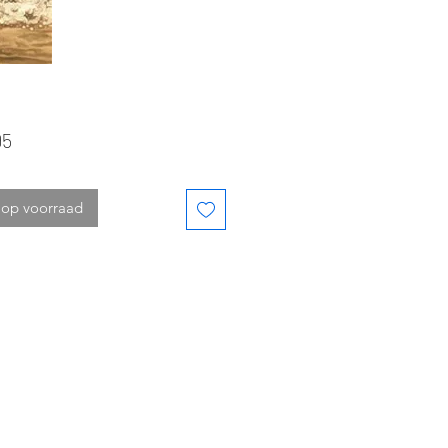
Prijs
95
 op voorraad