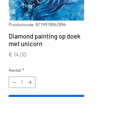
Productcode: 8719978967896
Diamond painting op doek
met unicorn
Prijs
€ 14,00
Aantal
*
In winkelwagen
Diamond painting op doek met
unicorn
inclusief alle toebehoren