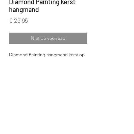
Diamond Painting kerst
hangmand
Prijs
€ 29,95
Niet op voorraad
Diamond Painting hangmand kerst op
harde doorzichtige plastic met oogjes
zodat je het kan ophangen
Afmeting +/- 30x30 cm
Inclusief alle toebehoren
Ronde steentjes
Crystal Art
©2020 door Wenskaarten Pascale.