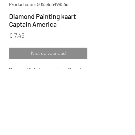
Productcode: 5055865498566
Diamond Painting kaart
Captain America
Prijs
€ 7,45
Niet op voorraad
Diamond Painting wenskaart Captain
America
18x18 cm
Ronde steentjes
Incl alle toebehoren: wax, pennetje,
bakje, steentjes, gebruiksaanwijzing
Crystal Art