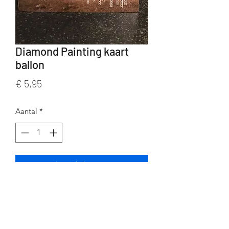
Diamond Painting kaart
ballon
Prijs
€ 5,95
Aantal
*
In winkelwagen
Productgegevens
Een Diamond Painting kaart van Jul
& Julie afmetingen: 18 x 18 cm
Inbegrepen: kaart, enveloppe,