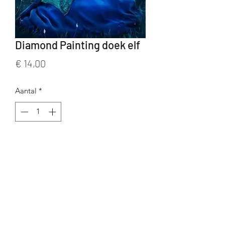
Diamond Painting doek elf
Prijs
€ 14,00
Aantal
*
In winkelwagen
Diamond Painting doek met elfje
inclusief alle toebehoren
Full
afmeting: 40 x 30 cm